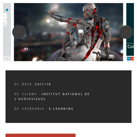
.01
.
01. DATE :
2017/18
02. CLIENT :
INSTITUT NATIONAL DE
L'AUDIOVISUEL
03. CATÉGORIE :
E-LEARNING