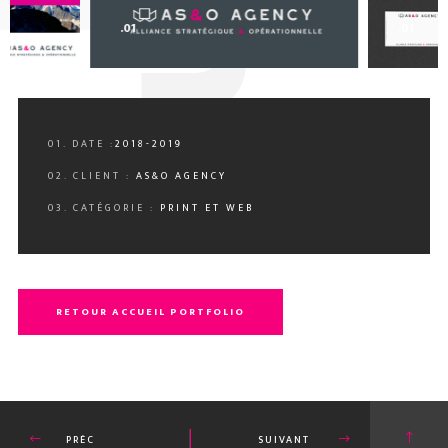
0
.01
.01
01. DATE :
2018-2019
02. CLIENT :
AS&O AGENCY
03. CATÉGORIE :
PRINT ET WEB
RETOUR ACCUEIL PORTFOLIO
PRÉC
SUIVANT