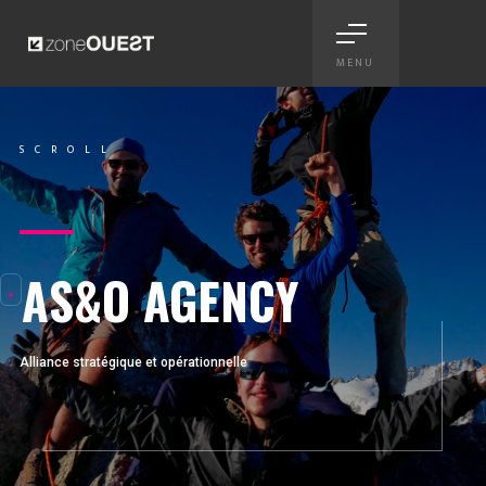
MENU
AS&O Agency - site internet 
SCROLL
Scroll
AS&O AGENCY
Alliance stratégique et opérationnelle