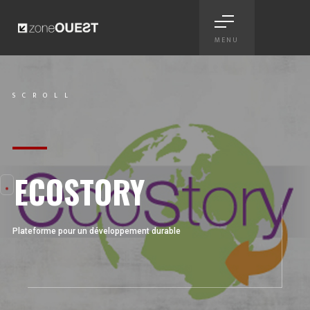
MENU
Ecostory - identité graphique
SCROLL
Scroll
ECOSTORY
Plateforme pour un développement durable