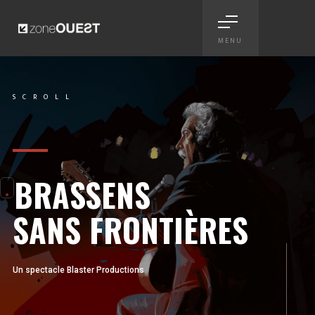
MENU
Brassens sans frontières - affi
SCROLL
Scroll
BRASSENS
SANS FRONTIÈRES
Un spectacle Blaster Productions