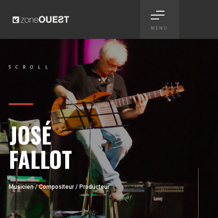
MENU
Another Romantic - jaquettes
SCROLL
Scroll
JOSÉ
FALLOT
Musicien / Compositeur / Producteur