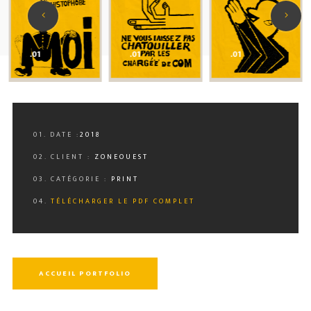
.01
.01
.01
01. DATE :
2018
02. CLIENT :
ZONEOUEST
03. CATÉGORIE :
PRINT
04.
TÉLÉCHARGER LE PDF COMPLET
ACCUEIL PORTFOLIO