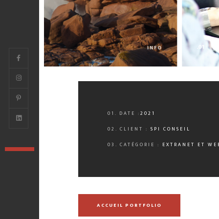
.01
INFO
01. DATE :
2021
02. CLIENT :
SPI CONSEIL
03. CATÉGORIE :
EXTRANET ET WE
ACCUEIL PORTFOLIO