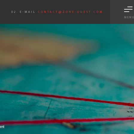
02. E-MAIL
CONTACT@ZONE-OUEST.COM
MEN
eb gestion de patrimoine
Scroll
ent