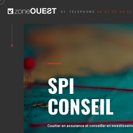
01. TÉLÉPHONE
06 07 75 40 62
SPI Conseil - identité w
SPI
CONSEIL
Courtier en assurance et conseiller en investissem