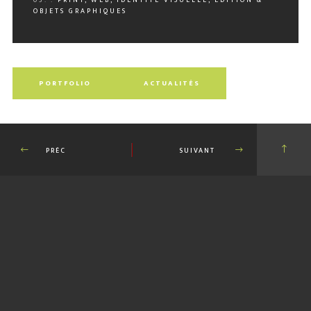
03. :
PRINT, WEB, IDENTITÉ VISUELLE, ÉDITION &
OBJETS GRAPHIQUES
PORTFOLIO
ACTUALITÉS
PRÉC
SUIVANT