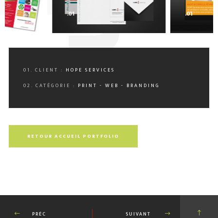
0
.01
.01
01. CLIENT :
HOPE SERVICES
02. CATÉGORIE :
PRINT - WEB - BRANDING
RETOUR ACCUEIL PORTFOLIO
PRÉC
SUIVANT