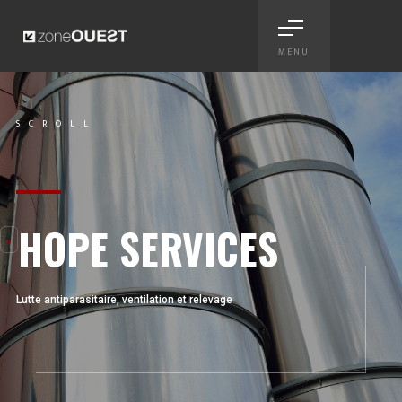
MENU
Hope Services - mini-site, aff
SCROLL
Scroll
HOPE SERVICES
Lutte antiparasitaire, ventilation et relevage