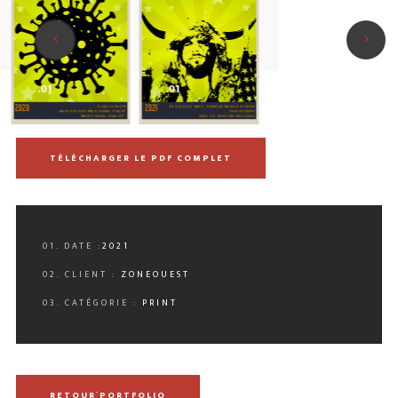
.01
.01
TÉLÉCHARGER LE PDF COMPLET
01. DATE :
2021
02. CLIENT :
ZONEOUEST
03. CATÉGORIE :
PRINT
RETOUR`PORTFOLIO