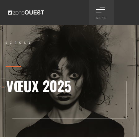
MENU
Vœux 2025 - carte print et 
SCROLL
Scroll
VŒUX 2025