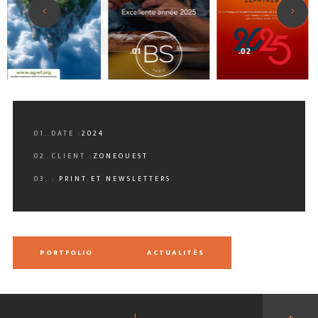
0
9
.01
.02
01. DATE :
2024
02. CLIENT :
ZONEOUEST
03. :
PRINT ET NEWSLETTERS
PORTFOLIO
ACTUALITÉS