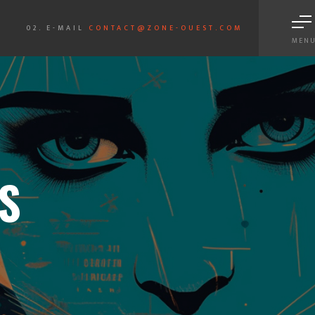
02. E-MAIL
CONTACT@ZONE-OUEST.COM
MEN
 Blue Note et recherche IA
Scroll
S