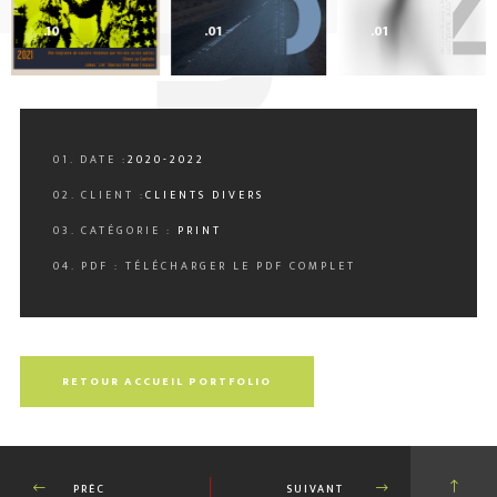
0
.10
.01
.01
01. DATE :
2020-2022
02. CLIENT :
CLIENTS DIVERS
03. CATÉGORIE :
PRINT
04. PDF :
TÉLÉCHARGER LE PDF COMPLET
RETOUR ACCUEIL PORTFOLIO
PRÉC
SUIVANT